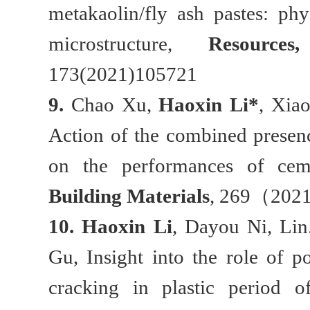
metakaolin/fly ash pastes: phys
microstructure,
Resource
173(2021)105721
9.
Chao Xu,
Haoxin Li*
, Xia
Action of the combined presen
on the performances of cem
Building Materials
, 269（202
10.
Haoxin Li
, Dayou Ni, Lin
Gu, Insight into the role of 
cracking in plastic period 