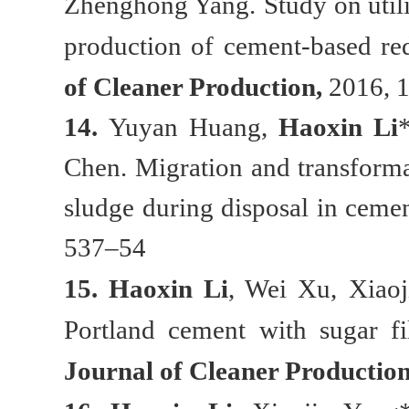
Zhenghong Yang.
Study on util
production of cement-based red 
of Cleaner Production
,
2016, 
14.
Yuyan Huang,
Haoxin Li
*
Chen. Migration and transforma
sludge during disposal in cemen
537–54
15.
Haoxin Li
, Wei Xu, Xiaoj
Portland cement with sugar fi
Journal of Cleaner Productio