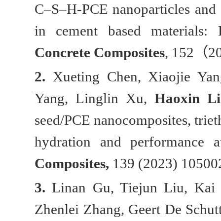
C–S–H-PCE nanoparticles and an
in cement based materials:
Concrete Composites
, 152（20
2.
Xueting Chen, Xiaojie Ya
Yang, Linglin Xu,
Haoxin Li
seed/PCE nanocomposites, triet
hydration and performance a
Composites,
139 (2023) 10500
3.
Linan Gu, Tiejun Liu, Ka
Zhenlei Zhang, Geert De Schut