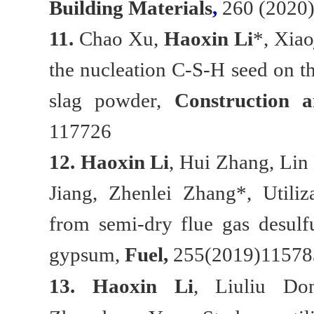
Building Materials
,
260 (2020
11.
Chao Xu,
Haoxin Li
*, Xiao
the nucleation C-S-H seed on th
slag powder,
Construction 
117726
12.
Haoxin Li
, Hui Zhang, Lin
Jiang, Zhenlei Zhang*, Utiliz
from semi-dry flue gas desulf
gypsum,
Fuel,
255(2019)11578
13.
Haoxin Li
, Liuliu Do