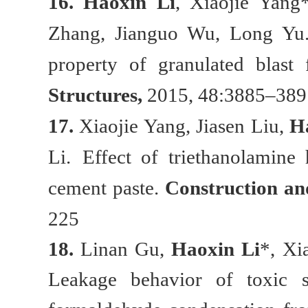
16.
Haoxin Li
, Xiaojie Yang
Zhang, Jianguo Wu, Long Yu
property of granulated blast 
Structures
,
2015, 48:3885–389
17.
Xiaojie Yang, Jiasen Liu,
H
Li.
Effect of triethanolamine
cement paste.
Construction an
225
18.
Linan Gu,
Haoxin Li
*, Xi
Leakage behavior of toxic s