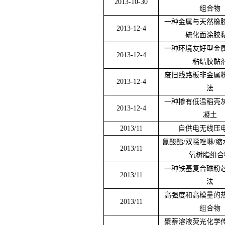
2013-10-30
组合物
一种金属与天然橡
2013-12-4
硫化面涂胶
一种环境友好型金
2013-12-4
粘结胶黏
废旧线路板非金属
2013-12-4
法
一种掺有低温稻壳
2013-12-4
凝土
2013/11
自供电无线压
氰酸酯
/
双噁唑啉
/
缩
2013/11
氧树脂组合
一种铁基复合磁粉
2013/11
法
高强度和高模量的
2013/11
组合物
聚萘溶液荧光化学