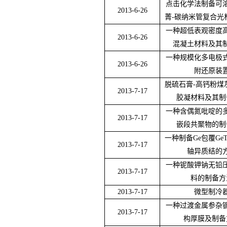
点击化学法制备可
2013-6-26
菁
-
碳纳米管复合光
一种超低表观密度
2013-6-26
混凝土材料及其
一种规模化多电极
2013-6-26
附还原装
脱硫石膏
-
高钙粉煤
2013-7-17
胶凝材料及其制
一种含偶氮吡啶的
2013-7-17
嵌段共聚物的制
一种制备
Ge
包覆
GeT
2013-7-17
轴异质结的
一种铌酸钾钠无铅
2013-7-17
料的制备方
2013-7-17
微型制冷
一种过渡金属参杂
2013-7-17
构厚膜及制备