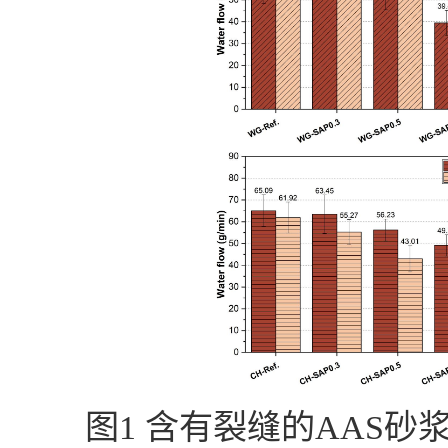
图
1
含有裂缝的
AAS
砂