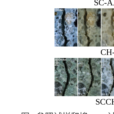
SC-
CH
SCC