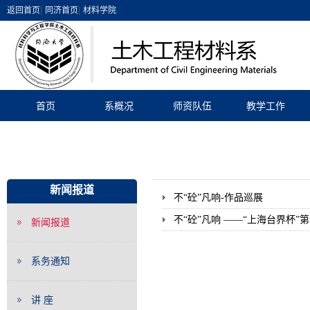
|
|
返回首页
同济首页
材料学院
首页
系概况
师资队伍
教学工作
新闻报道
不“砼”凡响-作品巡展
不“砼”凡响 ——“上海台界杯
新闻报道
系务通知
讲 座